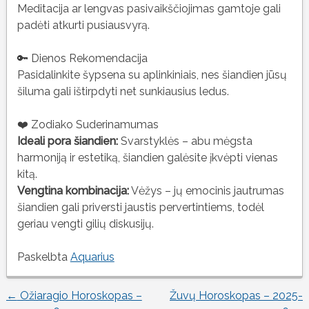
Meditacija ar lengvas pasivaikščiojimas gamtoje gali
padėti atkurti pusiausvyrą.
🔑 Dienos Rekomendacija
Pasidalinkite šypsena su aplinkiniais, nes šiandien jūsų
šiluma gali ištirpdyti net sunkiausius ledus.
❤️ Zodiako Suderinamumas
Ideali pora šiandien:
Svarstyklės – abu mėgsta
harmoniją ir estetiką, šiandien galėsite įkvėpti vienas
kitą.
Vengtina kombinacija:
Vėžys – jų emocinis jautrumas
šiandien gali priversti jaustis pervertintiems, todėl
geriau vengti gilių diskusijų.
Paskelbta
Aquarius
←
Ožiaragio Horoskopas –
Žuvų Horoskopas – 2025-
Įrašo