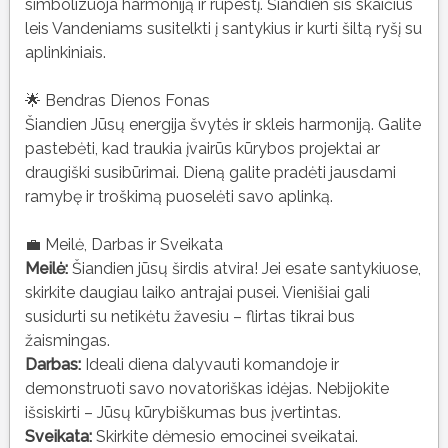
simbolizuoja harmoniją ir rūpestį. Šiandien šis skaičius
leis Vandeniams susitelkti į santykius ir kurti šiltą ryšį su
aplinkiniais.
🌟 Bendras Dienos Fonas
Šiandien Jūsų energija švytės ir skleis harmoniją. Galite
pastebėti, kad traukia įvairūs kūrybos projektai ar
draugiški susibūrimai. Dieną galite pradėti jausdami
ramybę ir troškimą puoselėti savo aplinką.
💼 Meilė, Darbas ir Sveikata
Meilė:
Šiandien jūsų širdis atvira! Jei esate santykiuose,
skirkite daugiau laiko antrajai pusei. Vienišiai gali
susidurti su netikėtu žavesiu – flirtas tikrai bus
žaismingas.
Darbas:
Ideali diena dalyvauti komandoje ir
demonstruoti savo novatoriškas idėjas. Nebijokite
išsiskirti – Jūsų kūrybiškumas bus įvertintas.
Sveikata:
Skirkite dėmesio emocinei sveikatai.