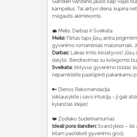
Šiandien Vandenis jausis kaip vėjas bu
kampelius. Tai aktyvi diena, kupina net
mėgautis akimirkomis.
💼 Meilė, Darbas ir Sveikata
Meilė:
Flirtas taps jūsų antra prigimtim
gyvenimo romantiniais malonumais. J
Darbas:
Laikas imtis iniciatyvos! Jūsų i
dalytis. Bendravimas su kolegomis bus
Sveikata:
Aktyvus gyvenimo būdas šiand
nepamirškite pasirūpinti pakankamu poi
🔑 Dienos Rekomendacija
Įsiklausykite į savo intuiciją – ji gali 
kylančias idėjas!
❤️ Zodiako Suderinamumas
Ideali pora šiandien:
Svarstyklės – šis 
kitam pastebėti gyvenimo grožį.