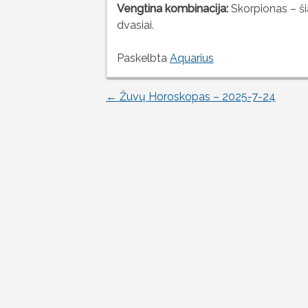
Vengtina kombinacija:
Skorpionas – šia
dvasiai.
Paskelbta
Aquarius
←
Žuvų Horoskopas – 2025-7-24
Įrašo
naršymas