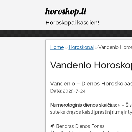
Eiti
horoskop.lt
prie
turinio
Horoskopai kasdien!
Home
»
Horoskopai
»
Vandenio Horo
Vandenio Horosko
Vandenio – Dienos Horoskopa
Data:
2025-7-24
Numerologinis dienos skaičius:
5 – Šis
suteiks drąsos keisti įprastinį ritmą ir t
🌟 Bendras Dienos Fonas