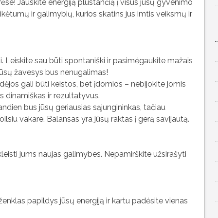
rėse! Jauskite energiją plūstančią į visus jūsų gyvenimo
ikėtumų ir galimybių, kurios skatins jus imtis veiksmų ir
i. Leiskite sau būti spontaniški ir pasimėgaukite mažais
ūsų žavesys bus nenugalimas!
dėjos gali būti keistos, bet įdomios – nebijokite jomis
 dinamiškas ir rezultatyvus.
ien bus jūsų geriausias sąjungininkas, tačiau
lsiu vakare. Balansas yra jūsų raktas į gerą savijautą.
atskleisti jums naujas galimybes. Nepamirškite užsirašyti
ženklas papildys jūsų energiją ir kartu padėsite vienas