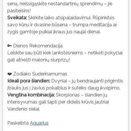
seną, neišsigąskite nestandartinių sprendimų – jie
pasiteisins!
Sveikata:
Skirkite laiko atsipalaidavimui. Rūpinkitės
savo kūnu ir dvasine būsena – trumpa meditacija ar
žygis gamtoje puikiai įkraus jus naujai dienai.
🔑 Dienos Rekomendacija
Leiskite sau būti kiek lankstesniems – netikėti pokyčiai
gali atnešti malonių siurprizų!
❤️ Zodiako Suderinamumas
Ideali pora šiandien:
Dvyniai – jų bendraujanti prigimtis
įtrauks jus į žavius pokalbius ir suteiks daug įkvėpimo.
Vengtina kombinacija:
Skorpionas – šiandien jų
intensyvumas gali tapti per didelis krūvis jautriai
Vandenio sielai.
Paskelbta
Aquarius