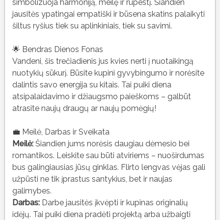
simbolizuoja harmoniją, meilę ir rūpestį. Šiandien
jausitės ypatingai empatiški ir būsena skatins palaikyti
šiltus ryšius tiek su aplinkiniais, tiek su savimi.
🌟 Bendras Dienos Fonas
Vandeni, šis trečiadienis jus kvies nerti į nuotaikingą
nuotykių sūkurį. Būsite kupini gyvybingumo ir norėsite
dalintis savo energija su kitais. Tai puiki diena
atsipalaidavimo ir džiaugsmo paieškoms – galbūt
atrasite naujų draugų ar naujų pomėgių!
💼 Meilė, Darbas ir Sveikata
Meilė:
Šiandien jums norėsis daugiau dėmesio bei
romantikos. Leiskite sau būti atviriems – nuoširdumas
bus galingiausias jūsų ginklas. Flirto lengvas vėjas gali
užpūsti ne tik įprastus santykius, bet ir naujas
galimybes.
Darbas:
Darbe jausitės įkvėpti ir kupinas originalių
idėjų. Tai puiki diena pradėti projektą arba užbaigti