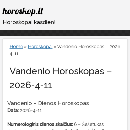
Eiti
horoskop.lt
prie
turinio
Horoskopai kasdien!
Home
»
Horoskopai
»
Vandenio Horoskopas – 2026-
4-11
Vandenio Horoskopas –
2026-4-11
Vandenio – Dienos Horoskopas
Data:
2026-4-11
Numerologinis dienos skaičius:
6 – Šešetukas