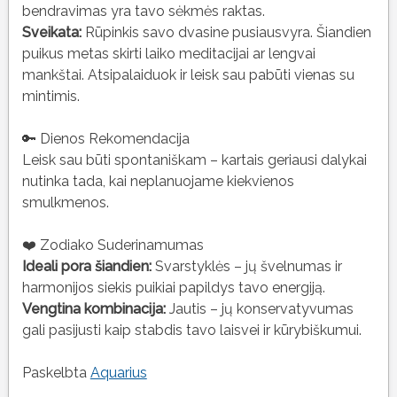
bendravimas yra tavo sėkmės raktas.
Sveikata:
Rūpinkis savo dvasine pusiausvyra. Šiandien
puikus metas skirti laiko meditacijai ar lengvai
mankštai. Atsipalaiduok ir leisk sau pabūti vienas su
mintimis.
🔑 Dienos Rekomendacija
Leisk sau būti spontaniškam – kartais geriausi dalykai
nutinka tada, kai neplanuojame kiekvienos
smulkmenos.
❤️ Zodiako Suderinamumas
Ideali pora šiandien:
Svarstyklės – jų švelnumas ir
harmonijos siekis puikiai papildys tavo energiją.
Vengtina kombinacija:
Jautis – jų konservatyvumas
gali pasijusti kaip stabdis tavo laisvei ir kūrybiškumui.
Paskelbta
Aquarius