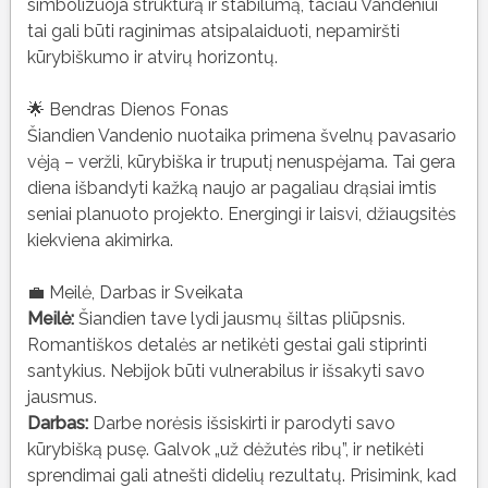
simbolizuoja struktūrą ir stabilumą, tačiau Vandeniui
tai gali būti raginimas atsipalaiduoti, nepamiršti
kūrybiškumo ir atvirų horizontų.
🌟 Bendras Dienos Fonas
Šiandien Vandenio nuotaika primena švelnų pavasario
vėją – veržli, kūrybiška ir truputį nenuspėjama. Tai gera
diena išbandyti kažką naujo ar pagaliau drąsiai imtis
seniai planuoto projekto. Energingi ir laisvi, džiaugsitės
kiekviena akimirka.
💼 Meilė, Darbas ir Sveikata
Meilė:
Šiandien tave lydi jausmų šiltas pliūpsnis.
Romantiškos detalės ar netikėti gestai gali stiprinti
santykius. Nebijok būti vulnerabilus ir išsakyti savo
jausmus.
Darbas:
Darbe norėsis išsiskirti ir parodyti savo
kūrybišką pusę. Galvok „už dėžutės ribų”, ir netikėti
sprendimai gali atnešti didelių rezultatų. Prisimink, kad