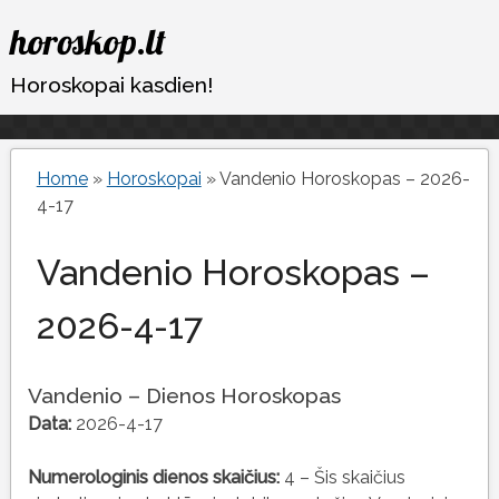
Eiti
horoskop.lt
prie
turinio
Horoskopai kasdien!
Home
»
Horoskopai
»
Vandenio Horoskopas – 2026-
4-17
Vandenio Horoskopas –
2026-4-17
Vandenio – Dienos Horoskopas
Data:
2026-4-17
Numerologinis dienos skaičius:
4 – Šis skaičius