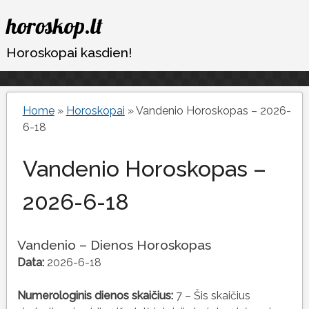
Eiti
horoskop.lt
prie
turinio
Horoskopai kasdien!
Home
»
Horoskopai
»
Vandenio Horoskopas – 2026-
6-18
Vandenio Horoskopas –
2026-6-18
Vandenio – Dienos Horoskopas
Data:
2026-6-18
Numerologinis dienos skaičius:
7 – Šis skaičius