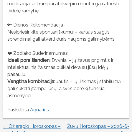
meditacijai ar trumpai atokvėpio minutei gali atnešti
didelę ramybę.
🔑 Dienos Rekomendacija
Nesipriešinkite spontaniškumui – kartais staigūs
sprendimai gali atverti duris naujoms galimybėms.
❤️ Zodiako Suderinamumas
Ideali pora šiandien:
Dvyniai – jų žavus prigimtis ir
intelektualinis žaismas puikiai dera su jūsų idėjų
pasauliu.
Vengtina kombinacija:
Jautis – jų linkimas į stabilumą
gali sukelti įtampą jūsų laisvės poreikį turinčiai
asmenybei.
Paskelbta
Aquarius
←
Ožiaragio Horoskopas –
Žuvų Horoskopas – 2026-6-
Įrašo