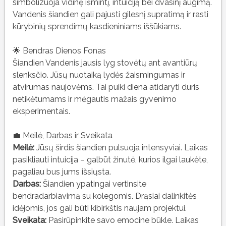
simbolizuoja vidinę išmintį, intuiciją bei dvasinį augimą.
Vandenis šiandien gali pajusti gilesnį supratimą ir rasti
kūrybinių sprendimų kasdieniniams iššūkiams.
🌟 Bendras Dienos Fonas
Šiandien Vandenis jausis lyg stovėtų ant avantiūrų
slenksčio. Jūsų nuotaiką lydės žaismingumas ir
atvirumas naujovėms. Tai puiki diena atidaryti duris
netikėtumams ir mėgautis mažais gyvenimo
eksperimentais.
💼 Meilė, Darbas ir Sveikata
Meilė:
Jūsų širdis šiandien pulsuoja intensyviai. Laikas
pasikliauti intuicija – galbūt žinutė, kurios ilgai laukėte,
pagaliau bus jums išsiųsta.
Darbas:
Šiandien ypatingai vertinsite
bendradarbiavimą su kolegomis. Drąsiai dalinkitės
idėjomis, jos gali būti kibirkštis naujam projektui.
Sveikata:
Pasirūpinkite savo emocine būkle. Laikas