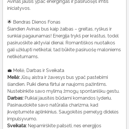
Avinas jausis ypač energingas ir pasiruošęs imtis
iniciatyvos.
🌟 Bendras Dienos Fonas
Šiandien Avinas bus kaip žaibas – greitas, ryškus ir
sunkiai pagaunamas! Energija trykš per kraštus, todėl
pasiruoškite aktyviai dienai. Romantiškos nuotaikos
gali užklupti netikėtai, tad būkite pasiruošę maloniems
netikėtumams.
💼 Meilė, Darbas ir Sveikata
Meilė:
Jūsų aistra ir žavesys bus ypač pastebimi
šiandien. Puiki diena flirtui ar naujoms pažintims.
Nustebinkite savo mylimą žmogų spontanišku gestu.
Darbas:
Puikiai jausitės būdami komandos lyderiu.
Pasinaudokite savo natūralia charizma, kad
įkvėptumėte aplinkinius. Saugokitės pernelyg didelės
impulsyvumo.
Sveikata:
Nepamirškite pailsėti, nes energijos