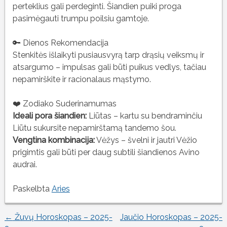
perteklius gali perdeginti. Šiandien puiki proga
pasimėgauti trumpu poilsiu gamtoje.
🔑 Dienos Rekomendacija
Stenkitės išlaikyti pusiausvyrą tarp drąsių veiksmų ir
atsargumo – impulsas gali būti puikus vedlys, tačiau
nepamirškite ir racionalaus mąstymo.
❤️ Zodiako Suderinamumas
Ideali pora šiandien:
Liūtas – kartu su bendraminčiu
Liūtu sukursite nepamirštamą tandemo šou.
Vengtina kombinacija:
Vėžys – švelni ir jautri Vėžio
prigimtis gali būti per daug subtili šiandienos Avino
audrai.
Paskelbta
Aries
←
Žuvų Horoskopas – 2025-
Jaučio Horoskopas – 2025-
Įrašo