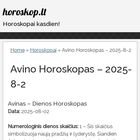
Eiti
horoskop.lt
prie
turinio
Horoskopai kasdien!
Home
»
Horoskopai
»
Avino Horoskopas – 2025-8-2
Avino Horoskopas – 2025-
8-2
Avinas – Dienos Horoskopas
Data:
2025-08-02
Numerologinis dienos skaičius:
1 – Šis skaičius
simbolizuoja naują pradžią ir lyderystę. Šiandien