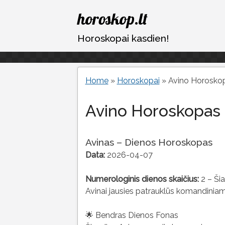
Eiti
horoskop.lt
prie
turinio
Horoskopai kasdien!
Home
»
Horoskopai
»
Avino Horosko
Avino Horoskopas 
Avinas – Dienos Horoskopas
Data:
2026-04-07
Numerologinis dienos skaičius:
2 – Šia
Avinai jausies patrauklūs komandiniam da
🌟 Bendras Dienos Fonas