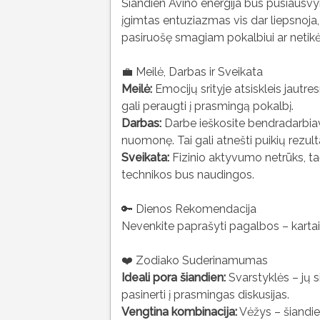
Šiandien Avino energija bus pusiausvy
įgimtas entuziazmas vis dar liepsnoja,
pasiruošę smagiam pokalbiui ar netikė
💼 Meilė, Darbas ir Sveikata
Meilė:
Emocijų srityje atsiskleis jautresn
gali peraugti į prasmingą pokalbį.
Darbas:
Darbe ieškosite bendradarbiav
nuomonę. Tai gali atnešti puikių rezult
Sveikata:
Fizinio aktyvumo netrūks, ta
technikos bus naudingos.
🔑 Dienos Rekomendacija
Nevenkite paprašyti pagalbos – kartai
❤️ Zodiako Suderinamumas
Ideali pora šiandien:
Svarstyklės – jų s
pasinerti į prasmingas diskusijas.
Vengtina kombinacija:
Vėžys – šiandie