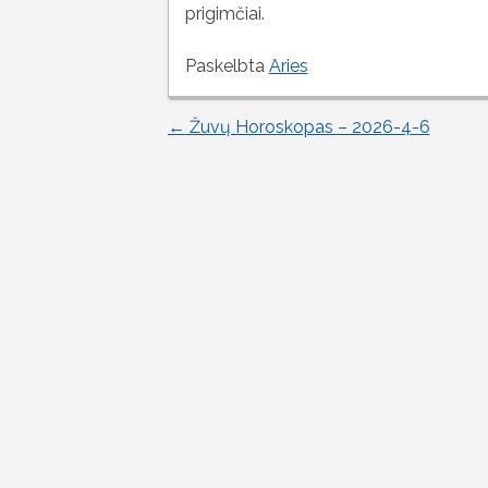
prigimčiai.
Paskelbta
Aries
←
Žuvų Horoskopas – 2026-4-6
Įrašo
naršymas