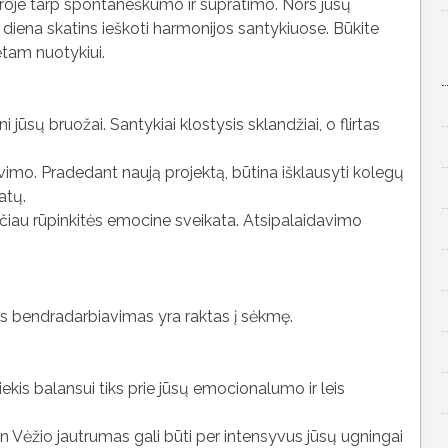
roje tarp spontaneškumo ir supratimo. Nors jūsų
 diena skatins ieškoti harmonijos santykiuose. Būkite
tam nuotykiui.
i jūsų bruožai. Santykiai klostysis sklandžiai, o flirtas
imo. Pradedant naują projektą, būtina išklausyti kolegų
atų.
čiau rūpinkitės emocine sveikata. Atsipalaidavimo
s bendradarbiavimas yra raktas į sėkmę.
iekis balansui tiks prie jūsų emocionalumo ir leis
n Vėžio jautrumas gali būti per intensyvus jūsų ugningai