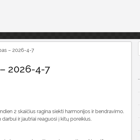
pas – 2026-4-7
f
– 2026-4-7
ndien 2 skaičius ragina siekti harmonijos ir bendravimo.
rbui ir jautriai reaguosi į kitų poreikius.