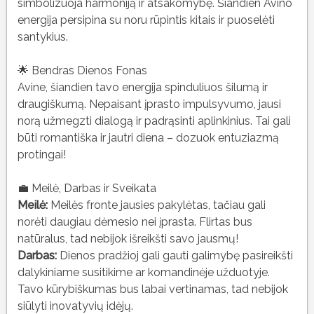
simbolizuoja harmoniją ir atsakomybę. Šiandien Avino
energija persipina su noru rūpintis kitais ir puoselėti
santykius.
🌟 Bendras Dienos Fonas
Avine, šiandien tavo energija spinduliuos šilumą ir
draugiškumą. Nepaisant įprasto impulsyvumo, jausi
norą užmegzti dialogą ir padrąsinti aplinkinius. Tai gali
būti romantiška ir jautri diena – dozuok entuziazmą
protingai!
💼 Meilė, Darbas ir Sveikata
Meilė:
Meilės fronte jausies pakylėtas, tačiau gali
norėti daugiau dėmesio nei įprasta. Flirtas bus
natūralus, tad nebijok išreikšti savo jausmų!
Darbas:
Dienos pradžioj gali gauti galimybę pasireikšti
dalykiniame susitikime ar komandinėje užduotyje.
Tavo kūrybiškumas bus labai vertinamas, tad nebijok
siūlyti inovatyvių idėjų.