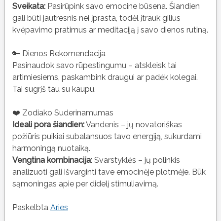
Sveikata:
Pasirūpink savo emocine būsena. Šiandien
gali būti jautresnis nei įprasta, todėl įtrauk gilius
kvėpavimo pratimus ar meditaciją į savo dienos rutiną.
🔑 Dienos Rekomendacija
Pasinaudok savo rūpestingumu – atskleisk tai
artimiesiems, paskambink draugui ar padėk kolegai.
Tai sugrįš tau su kaupu.
❤️ Zodiako Suderinamumas
Ideali pora šiandien:
Vandenis – jų novatoriškas
požiūris puikiai subalansuos tavo energiją, sukurdami
harmoningą nuotaiką.
Vengtina kombinacija:
Svarstyklės – jų polinkis
analizuoti gali išvarginti tave emocinėje plotmėje. Būk
sąmoningas apie per didelį stimuliavimą.
Paskelbta
Aries