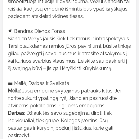
simbolizuoja intuiciją ir dvasingumą. Vėžiui šiandien tai
reiškia, kad jūsų emocinė išmintis bus ypač išryškėjusi,
padedant atskleisti vidines tiesas.
🌟 Bendras Dienos Fonas
Šiandien Vėžys jausis šiek tiek ramus ir introspektyvus.
Tarsi plaukdamas ramios jūros paviršiumi, būsite linkęs
giliau pažvelgti į savo jausmus ir atrasite atsakymus į
kai kuriuos svarbius klausimus. Leiskite sau pasinerti į
šį svajingą būvį – jis gali išryškinti kūrybiškumą.
💼 Meilė, Darbas ir Sveikata
Meilė:
Jūsų emocinė švytėjimas patrauks kitus. Jei
norite sukurti ypatingą ryšį, šiandien pasiruoškite
atviriems pokalbiams ir gilioms emocijoms.
Darbas:
Džiaukitės savo sugebėjimu dirbti tiek
individualiai, tiek grupe. Kolegos įvertins jūsų
pastangas ir kūrybinį požiūrį į iššūkius, kurie gali
pasirodyti.