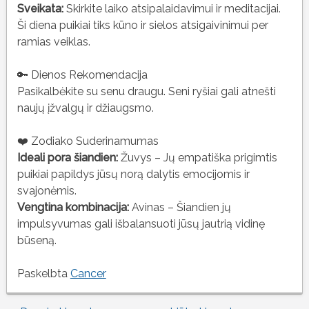
Sveikata:
Skirkite laiko atsipalaidavimui ir meditacijai.
Ši diena puikiai tiks kūno ir sielos atsigaivinimui per
ramias veiklas.
🔑 Dienos Rekomendacija
Pasikalbėkite su senu draugu. Seni ryšiai gali atnešti
naujų įžvalgų ir džiaugsmo.
❤️ Zodiako Suderinamumas
Ideali pora šiandien:
Žuvys – Jų empatiška prigimtis
puikiai papildys jūsų norą dalytis emocijomis ir
svajonėmis.
Vengtina kombinacija:
Avinas – Šiandien jų
impulsyvumas gali išbalansuoti jūsų jautrią vidinę
būseną.
Paskelbta
Cancer