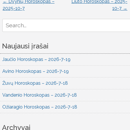
←
Dvynių Horoskopas –
Liūto Horoskopas – 2025-
Įrašo
2025-10-7
10-7
→
naršymas
Search
for:
Naujausi įrašai
Jaučio Horoskopas – 2026-7-19
Avino Horoskopas – 2026-7-19
Žuvų Horoskopas – 2026-7-18
Vandenio Horoskopas – 2026-7-18
Ožiaragio Horoskopas – 2026-7-18
Archyvai