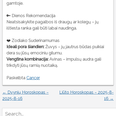
gamtoje.
🔑 Dienos Rekomendacija
Neatsisakykite pagalbos iš draugų ar kolegų – jų
ištiesta ranka gali būti labai naudinga.
❤️ Zodiako Suderinamumas
Ideali pora šiandien:
Žuvys – jų jautrus būdas puikiai
dera su jūsų emociniu gilumu.
Vengtina kombinacija:
Avinas – impulsų audra gali
trikdyti jūsų ramią nuotaiką.
Paskelbta
Cancer
←
Dvynių Horoskopas –
Liūto Horoskopas – 2025-8-
Įrašo
2025-8-16
16
→
naršymas
Search