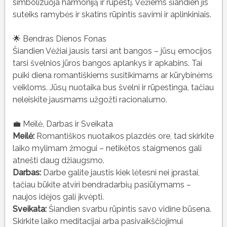
simbolizuoja harmoniją ir rūpestį. Vėžiems šiandien jis
suteiks ramybės ir skatins rūpintis savimi ir aplinkiniais.
🌟 Bendras Dienos Fonas
Šiandien Vėžiai jausis tarsi ant bangos – jūsų emocijos
tarsi švelnios jūros bangos aplankys ir apkabins. Tai
puiki diena romantiškiems susitikimams ar kūrybinėms
veikloms. Jūsų nuotaika bus švelni ir rūpestinga, tačiau
neleiskite jausmams užgožti racionalumo.
💼 Meilė, Darbas ir Sveikata
Meilė:
Romantiškos nuotaikos plazdės ore, tad skirkite
laiko mylimam žmogui – netikėtos staigmenos gali
atnešti daug džiaugsmo.
Darbas:
Darbe galite jaustis kiek lėtesni nei įprastai,
tačiau būkite atviri bendradarbių pasiūlymams –
naujos idėjos gali įkvėpti.
Sveikata:
Šiandien svarbu rūpintis savo vidine būsena.
Skirkite laiko meditacijai arba pasivaikščiojimui