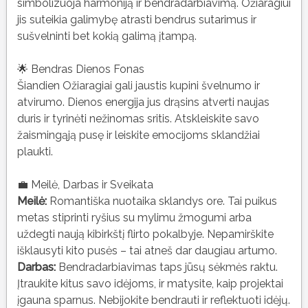
simbolizuoja harmoniją ir bendradarbiavimą. Ožiaragiui
jis suteikia galimybę atrasti bendrus sutarimus ir
sušvelninti bet kokią galimą įtampą.
🌟 Bendras Dienos Fonas
Šiandien Ožiaragiai gali jaustis kupini švelnumo ir
atvirumo. Dienos energija jus drąsins atverti naujas
duris ir tyrinėti nežinomas sritis. Atskleiskite savo
žaismingąją pusę ir leiskite emocijoms sklandžiai
plaukti.
💼 Meilė, Darbas ir Sveikata
Meilė:
Romantiška nuotaika sklandys ore. Tai puikus
metas stiprinti ryšius su mylimu žmogumi arba
uždegti naują kibirkštį flirto pokalbyje. Nepamirškite
išklausyti kito pusės – tai atneš dar daugiau artumo.
Darbas:
Bendradarbiavimas taps jūsų sėkmės raktu.
Įtraukite kitus savo idėjoms, ir matysite, kaip projektai
įgauna sparnus. Nebijokite bendrauti ir reflektuoti idėjų.