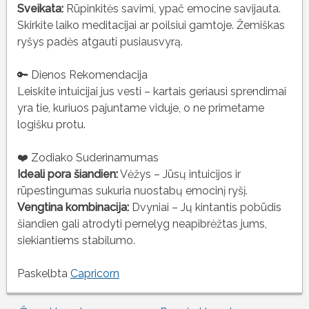
Sveikata:
Rūpinkitės savimi, ypač emocine savijauta.
Skirkite laiko meditacijai ar poilsiui gamtoje. Žemiškas
ryšys padės atgauti pusiausvyrą.
🔑 Dienos Rekomendacija
Leiskite intuicijai jus vesti – kartais geriausi sprendimai
yra tie, kuriuos pajuntame viduje, o ne primetame
logišku protu.
❤️ Zodiako Suderinamumas
Ideali pora šiandien:
Vėžys – Jūsų intuicijos ir
rūpestingumas sukuria nuostabų emocinį ryšį.
Vengtina kombinacija:
Dvyniai – Jų kintantis pobūdis
šiandien gali atrodyti pernelyg neapibrėžtas jums,
siekiantiems stabilumo.
Paskelbta
Capricorn