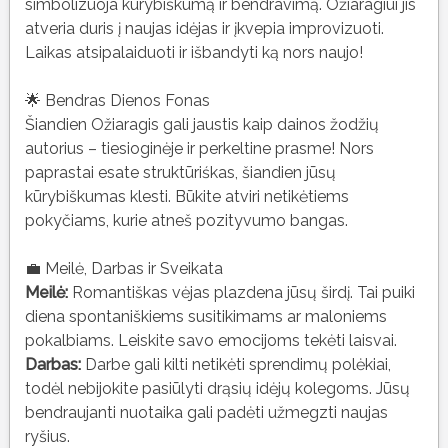
simbolizuoja kūrybiškumą ir bendravimą. Ožiaragiui jis
atveria duris į naujas idėjas ir įkvepia improvizuoti.
Laikas atsipalaiduoti ir išbandyti ką nors naujo!
🌟 Bendras Dienos Fonas
Šiandien Ožiaragis gali jaustis kaip dainos žodžių
autorius – tiesioginėje ir perkeltine prasme! Nors
paprastai esate struktūriśkas, šiandien jūsų
kūrybiškumas klesti. Būkite atviri netikėtiems
pokyčiams, kurie atneš pozityvumo bangas.
💼 Meilė, Darbas ir Sveikata
Meilė:
Romantiškas vėjas plazdena jūsų širdį. Tai puiki
diena spontaniškiems susitikimams ar maloniems
pokalbiams. Leiskite savo emocijoms tekėti laisvai.
Darbas:
Darbe gali kilti netikėti sprendimų polėkiai,
todėl nebijokite pasiūlyti drąsių idėjų kolegoms. Jūsų
bendraujanti nuotaika gali padėti užmegzti naujas
ryšius.