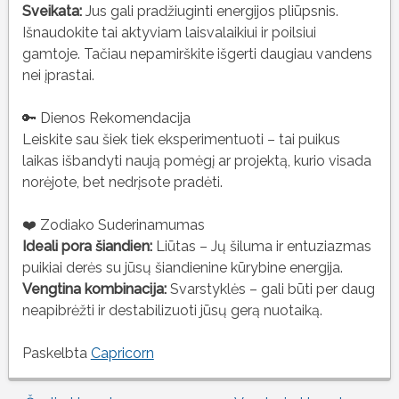
Sveikata:
Jus gali pradžiuginti energijos pliūpsnis.
Išnaudokite tai aktyviam laisvalaikiui ir poilsiui
gamtoje. Tačiau nepamirškite išgerti daugiau vandens
nei įprastai.
🔑 Dienos Rekomendacija
Leiskite sau šiek tiek eksperimentuoti – tai puikus
laikas išbandyti naują pomėgį ar projektą, kurio visada
norėjote, bet nedrįsote pradėti.
❤️ Zodiako Suderinamumas
Ideali pora šiandien:
Liūtas – Jų šiluma ir entuziazmas
puikiai derės su jūsų šiandienine kūrybine energija.
Vengtina kombinacija:
Svarstyklės – gali būti per daug
neapibrėžti ir destabilizuoti jūsų gerą nuotaiką.
Paskelbta
Capricorn