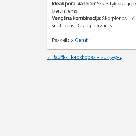
Ideali pora šiandien:
Svarstyklės – jų b
įvertintiems.
Vengtina kombinacija:
Skorpionas – ši
subtiliems Dvynių nervams.
Paskelbta
Gemini
←
Jaučio Horoskopas – 2025-9-4
Įrašo
naršymas