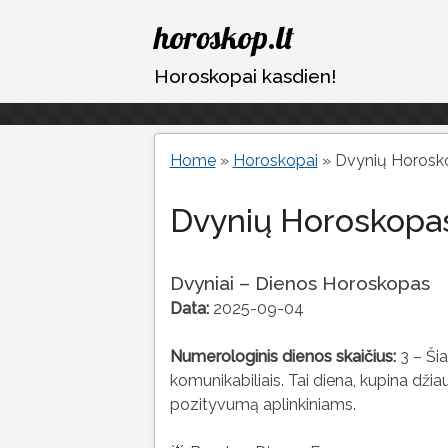
Eiti
horoskop.lt
prie
turinio
Horoskopai kasdien!
Home
»
Horoskopai
»
Dvynių Horosk
Dvynių Horoskopas
Dvyniai – Dienos Horoskopas
Data:
2025-09-04
Numerologinis dienos skaičius:
3 – Šia
komunikabiliais. Tai diena, kupina džia
pozityvumą aplinkiniams.