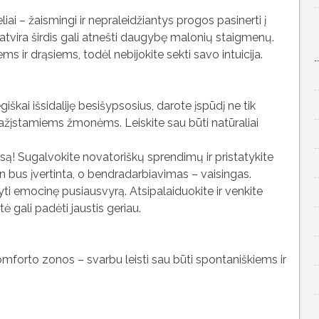
liai – žaismingi ir nepraleidžiantys progos pasinerti į
 atvira širdis gali atnešti daugybę malonių staigmenų.
s ir drąsiems, todėl nebijokite sekti savo intuicija.
giškai išsidaliję besišypsosius, darote įspūdį ne tik
pažįstamiems žmonėms. Leiskite sau būti natūraliai
iesą! Sugalvokite novatoriškų sprendimų ir pristatykite
n bus įvertinta, o bendradarbiavimas – vaisingas.
ti emocinę pusiausvyrą. Atsipalaiduokite ir venkite
 gali padėti jaustis geriau.
 komforto zonos – svarbu leisti sau būti spontaniškiems ir