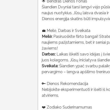
🌟 Bendras Dienos Fonas
Šiandien Dvyniai tarsi lengvi vėjo pūsle
naujus nuotykius. Jūsų laisva dvasia ir
Dienos energija skatins būti impulsyviem
💼 Meilė, Darbas ir Sveikata
Meilė:
Pasiruoškite flirto bangai! Strate
naujiems pažįstamiems, bet ir seniai 
žaviems!
Darbas:
Laikas iškelti savo idėjas į šv
juos kolegoms. Jūsų iniciatyva šiandie
Sveikata:
Šiandien ypač svarbu palaiky
pervargimo – lengva apšilimo treniruotė
🔑 Dienos Rekomendacija
Nebijokite eksperimentuoti ir išeiti iš
atviriems.
❤️ Zodiako Suderinamumas