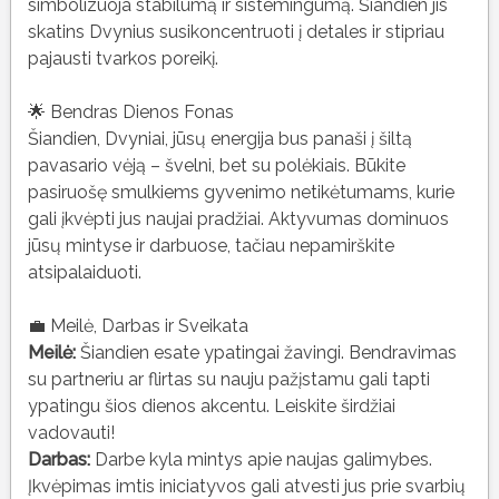
simbolizuoja stabilumą ir sistemingumą. Šiandien jis
skatins Dvynius susikoncentruoti į detales ir stipriau
pajausti tvarkos poreikį.
🌟 Bendras Dienos Fonas
Šiandien, Dvyniai, jūsų energija bus panaši į šiltą
pavasario vėją – švelni, bet su polėkiais. Būkite
pasiruošę smulkiems gyvenimo netikėtumams, kurie
gali įkvėpti jus naujai pradžiai. Aktyvumas dominuos
jūsų mintyse ir darbuose, tačiau nepamirškite
atsipalaiduoti.
💼 Meilė, Darbas ir Sveikata
Meilė:
Šiandien esate ypatingai žavingi. Bendravimas
su partneriu ar flirtas su nauju pažįstamu gali tapti
ypatingu šios dienos akcentu. Leiskite širdžiai
vadovauti!
Darbas:
Darbe kyla mintys apie naujas galimybes.
Įkvėpimas imtis iniciatyvos gali atvesti jus prie svarbių