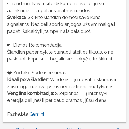
sprendimų. Nevenkite diskutuoti savo idėjų su
aplinkiniais – tai galiausiai atneš naudos.
Sveikata:
Skirkite šiandien dėmesį savo kūno
signalams. Nedideli sporto ar jogos užsiėmimai gali
padėti išsklaidyti įtampą ir atsipalaiduoti.
🔑 Dienos Rekomendacija
Šiandien pabandykite planuoti ateities tikslus, o ne
pasiduoti impulsui ir begaliniam pokyčių troškimui.
❤️ Zodiako Suderinamumas
Ideali pora šiandien:
Vandenis – jų novatoriškumas ir
žaismingumas įkvėps jus neįprastiems nuotykiams.
Vengtina kombinacija:
Skorpionas – jų intensyvi
energija gali įnešti per daug dramos į jūsų dieną.
Paskelbta
Gemini