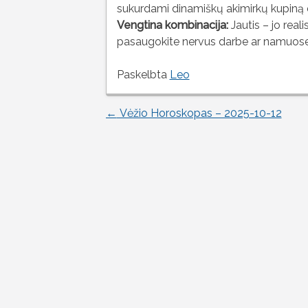
sukurdami dinamiškų akimirkų kupiną 
Vengtina kombinacija:
Jautis – jo reali
pasaugokite nervus darbe ar namuose
Paskelbta
Leo
←
Vėžio Horoskopas – 2025-10-12
Įrašo
naršymas