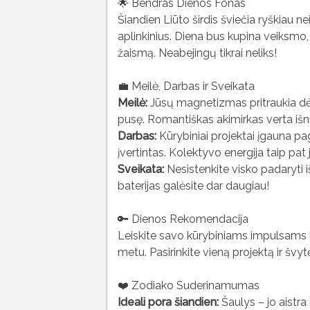
🌟 Bendras Dienos Fonas
Šiandien Liūto širdis šviečia ryškiau nei
aplinkinius. Diena bus kupina veiksmo
žaismą. Neabejingų tikrai neliks!
💼 Meilė, Darbas ir Sveikata
Meilė:
Jūsų magnetizmas pritraukia dėme
pusę. Romantiškas akimirkas verta išn
Darbas:
Kūrybiniai projektai įgauna pag
įvertintas. Kolektyvo energija taip pat
Sveikata:
Nesistenkite visko padaryti iš
baterijas galėsite dar daugiau!
🔑 Dienos Rekomendacija
Leiskite savo kūrybiniams impulsams lais
metu. Pasirinkite vieną projektą ir švyt
❤️ Zodiako Suderinamumas
Ideali pora šiandien:
Šaulys – jo aistra 