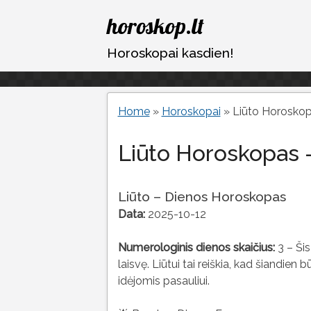
Eiti
horoskop.lt
prie
turinio
Horoskopai kasdien!
Home
»
Horoskopai
»
Liūto Horoskop
Liūto Horoskopas 
Liūto – Dienos Horoskopas
Data:
2025-10-12
Numerologinis dienos skaičius:
3 – Šis
laisvę. Liūtui tai reiškia, kad šiandien 
idėjomis pasauliui.