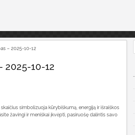
as – 2025-10-12
f
– 2025-10-12
 skaičius simbolizuoja kūrybiškumą, energiją ir išraiškos
būsite žavingi ir meniškai įkvėpti, pasiruošę dalintis savo