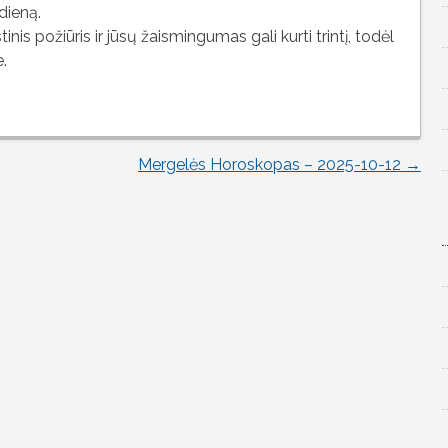
dieną.
stinis požiūris ir jūsų žaismingumas gali kurti trintį, todėl
.
Mergelės Horoskopas – 2025-10-12
→