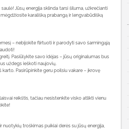
 saulė! Jūsų energija sklinda tarsi šiluma, užkrečianti
, mėgdžiosite karališką prabangą ir lengvabūdišką
sį – nebijokite flirtuoti ir parodyti savo šarmingąją
audoti!
reitį. Pasiūlykite savo idėjas – jūsų originalumas bus
 jus uždegs ieškoti naujovių.
 karto. Pasirūpinkite geru poilsiu vakare – įkrovę
vai reikštis, tačiau nesistenkite visko atlikti vienu
ėkite!
ir nuotykių troškimas puikiai derės su jūsų energija,