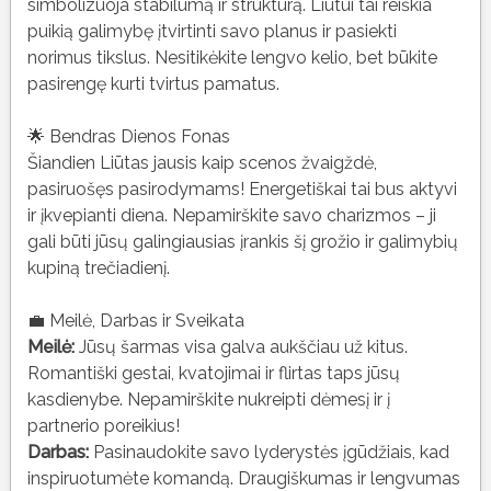
simbolizuoja stabilumą ir struktūrą. Liūtui tai reiškia
puikią galimybę įtvirtinti savo planus ir pasiekti
norimus tikslus. Nesitikėkite lengvo kelio, bet būkite
pasirengę kurti tvirtus pamatus.
🌟 Bendras Dienos Fonas
Šiandien Liūtas jausis kaip scenos žvaigždė,
pasiruošęs pasirodymams! Energetiškai tai bus aktyvi
ir įkvepianti diena. Nepamirškite savo charizmos – ji
gali būti jūsų galingiausias įrankis šį grožio ir galimybių
kupiną trečiadienį.
💼 Meilė, Darbas ir Sveikata
Meilė:
Jūsų šarmas visa galva aukščiau už kitus.
Romantiški gestai, kvatojimai ir flirtas taps jūsų
kasdienybe. Nepamirškite nukreipti dėmesį ir į
partnerio poreikius!
Darbas:
Pasinaudokite savo lyderystės įgūdžiais, kad
inspiruotumėte komandą. Draugiškumas ir lengvumas