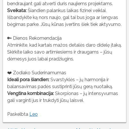
bendraujant gali atverti duris naujiems projektams.
Sveikata:
Šiandien palankus laikas fizinei veiklai.
Išbandykite ką nors naujo, gal tai bus joga ar lengvas
bėgimas parke. Jūsų kūnas įvertins šiek tiek aktyvumo.
🔑 Dienos Rekomendacija
Atminkite, kad kartais mažos detalės daro didelę įtaką.
Skirkite laiko savo artimiesiems ir draugams – jūsų
dėmesys juos labai pradžiugins.
❤️ Zodiako Suderinamumas
Ideali pora šiandien:
Svarstyklės – jų harmonija ir
balansavimas padės sustiprinti jūsų gerą nuotaiką.
Vengtina kombinacija:
Skorpionas – jų intensyvumas
gali varginti jus ir trukdyti jūsų laisvei.
Paskelbta
Leo