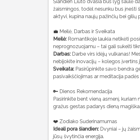
Šiandien Liūto dvasia bus lyg saulė d
žaismingos, todėl nesunku bus įnešti š
aktyvi, kupina naujų pažinčių bei gilių 
💼 Meilė, Darbas ir Sveikata
Meilė:
Romantikoje laukia netikėti posūk
neprognozuojamu – tai gali sukelti tik
Darbas:
Darbe virs idėjų vulkanas! Meski
nebijokite inovacijų – kolegos įvertins
Sveikata:
Pasirūpinkite savo bendra ger
pasivaikščiojimas ar meditacija padės
🔑 Dienos Rekomendacija
Pasirinkite bent vieną asmenį, kuriam 
gražus gestas padarys dieną magiška
❤️ Zodiako Suderinamumas
Ideali pora šiandien:
Dvyniai – jų žais
jūsų švytinčia energija.