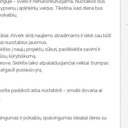
anguje – šviesi ir nenukonkuruojama. Nuotaikos bus
ypseną į aplinkinių veidus. Tikėtina, kad diena bus
pokalbių.
iai. Atverk širdį naujiems atradimams ir leisk sau būti
rai nuostabius jausmus.
tės į naujų projektų sūkurį, pasitikėkite savimi ir
 jūsų kūrybiškumą.
ove. Skirkite laiko atpalaiduojančiai veiklai: trumpas
 atgauti pusiausvyrą.
norite padėkoti arba nustebinti – smulki dovana ar
.
mingumas ir pokalbių spalvingumas idealiai derės su