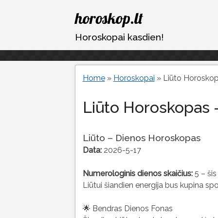
Eiti
horoskop.lt
prie
turinio
Horoskopai kasdien!
Home
»
Horoskopai
»
Liūto Horoskop
Liūto Horoskopas 
Liūto – Dienos Horoskopas
Data:
2026-5-17
Numerologinis dienos skaičius:
5 – šis
Liūtui šiandien energija bus kupina sp
🌟 Bendras Dienos Fonas