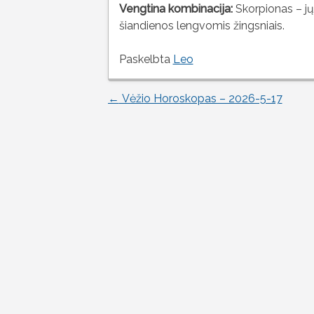
Vengtina kombinacija:
Skorpionas – jų
šiandienos lengvomis žingsniais.
Paskelbta
Leo
←
Vėžio Horoskopas – 2026-5-17
Įrašo
naršymas