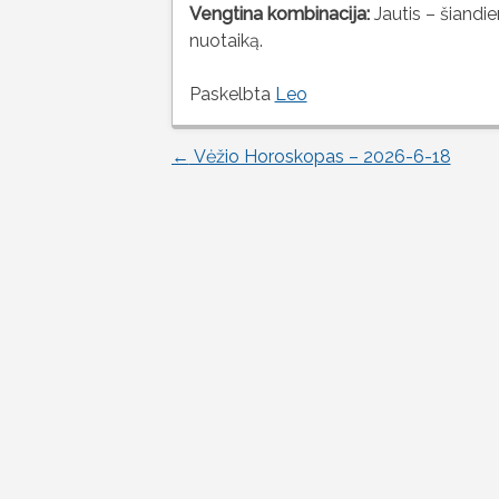
Vengtina kombinacija:
Jautis – šiandie
nuotaiką.
Paskelbta
Leo
←
Vėžio Horoskopas – 2026-6-18
Įrašo
naršymas