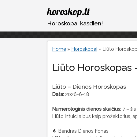
Eiti
horoskop.lt
prie
turinio
Horoskopai kasdien!
Home
»
Horoskopai
»
Liūto Horosko
Liūto Horoskopas 
Liūto – Dienos Horoskopas
Data:
2026-6-18
Numerologinis dienos skaičius:
7 – šis
Liūto intuicija bus kaip prožektorius, a
🌟 Bendras Dienos Fonas