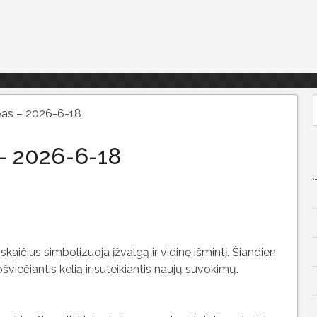
pas – 2026-6-18
f
– 2026-6-18
 skaičius simbolizuoja įžvalgą ir vidinę išmintį. Šiandien
pšviečiantis kelią ir suteikiantis naujų suvokimų.