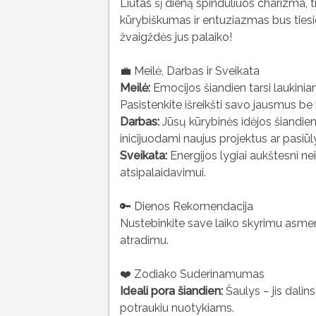
Liūtas šį dieną spinduliuos charizma, t
kūrybiškumas ir entuziazmas bus tiesio
žvaigždės jus palaiko!
💼 Meilė, Darbas ir Sveikata
Meilė:
Emocijos šiandien tarsi laukiniam
Pasistenkite išreikšti savo jausmus be
Darbas:
Jūsų kūrybinės idėjos šiandien 
inicijuodami naujus projektus ar pasiū
Sveikata:
Energijos lygiai aukštesni nei v
atsipalaidavimui.
🔑 Dienos Rekomendacija
Nustebinkite save laiko skyrimu asmen
atradimu.
❤️ Zodiako Suderinamumas
Ideali pora šiandien:
Šaulys – jis dalins
potraukiu nuotykiams.