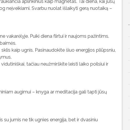
raukiančia aplinkinius kaip magnetas. Tai diena, kai jūsų
g neįveikiami. Svarbu nuolat išlaikyti gerą nuotaiką –
e vakarėlyje. Puiki diena flirtui ir naujoms pažintims.
 baimės.
sklis kaip ugnis. Pasinaudokite šiuo energijos pliūpsniu,
lymus.
idutiniškai, tačiau neužmirškite leisti laiko poilsiui ir
iniam augimui – knyga ar meditacija gali tapti jūsų
is su jumis ne tik ugnies energija, bet ir dvasiniu