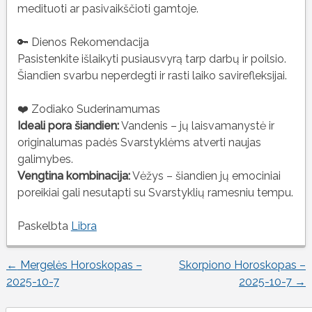
medituoti ar pasivaikščioti gamtoje.
🔑 Dienos Rekomendacija
Pasistenkite išlaikyti pusiausvyrą tarp darbų ir poilsio.
Šiandien svarbu neperdegti ir rasti laiko savirefleksijai.
❤️ Zodiako Suderinamumas
Ideali pora šiandien:
Vandenis – jų laisvamanystė ir
originalumas padės Svarstyklėms atverti naujas
galimybes.
Vengtina kombinacija:
Vėžys – šiandien jų emociniai
poreikiai gali nesutapti su Svarstyklių ramesniu tempu.
Paskelbta
Libra
←
Mergelės Horoskopas –
Skorpiono Horoskopas –
Įrašo
2025-10-7
2025-10-7
→
naršymas