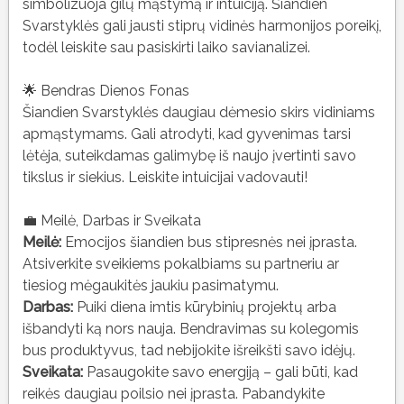
simbolizuoja gilų mąstymą ir intuiciją. Šiandien
Svarstyklės gali jausti stiprų vidinės harmonijos poreikį,
todėl leiskite sau pasiskirti laiko savianalizei.
🌟 Bendras Dienos Fonas
Šiandien Svarstyklės daugiau dėmesio skirs vidiniams
apmąstymams. Gali atrodyti, kad gyvenimas tarsi
lėtėja, suteikdamas galimybę iš naujo įvertinti savo
tikslus ir siekius. Leiskite intuicijai vadovauti!
💼 Meilė, Darbas ir Sveikata
Meilė:
Emocijos šiandien bus stipresnės nei įprasta.
Atsiverkite sveikiems pokalbiams su partneriu ar
tiesiog mėgaukitės jaukiu pasimatymu.
Darbas:
Puiki diena imtis kūrybinių projektų arba
išbandyti ką nors nauja. Bendravimas su kolegomis
bus produktyvus, tad nebijokite išreikšti savo idėjų.
Sveikata:
Pasaugokite savo energiją – gali būti, kad
reikės daugiau poilsio nei įprasta. Pabandykite