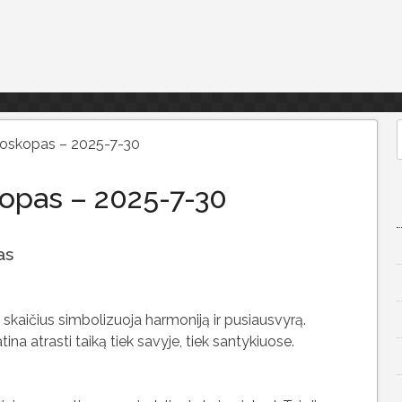
roskopas – 2025-7-30
f
kopas – 2025-7-30
as
 skaičius simbolizuoja harmoniją ir pusiausvyrą.
ina atrasti taiką tiek savyje, tiek santykiuose.