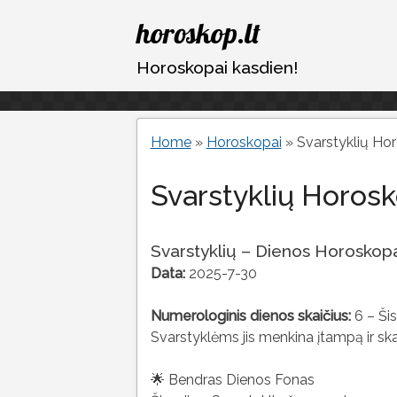
Eiti
horoskop.lt
prie
turinio
Horoskopai kasdien!
Home
»
Horoskopai
»
Svarstyklių Ho
Svarstyklių Horos
Svarstyklių – Dienos Horoskop
Data:
2025-7-30
Numerologinis dienos skaičius:
6 – Šis
Svarstyklėms jis menkina įtampą ir skat
🌟 Bendras Dienos Fonas