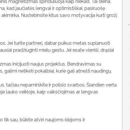
inis magnetizmas spinduliuoja kaip niekad. Tai diena,
a, kad jaučiatės lengvai ir optimistiškai, pasiruošę
a akimirka. Nustebinsite kitus savo motyvacija kurti grožį
os. Jei turite partnerį, dabar puikus metas suplanuoti
iai pradžiuginti mielu gestu. Jei esate vieniši, drąsiai
mas inicijuoti naujus projektus. Bendravimas su
galimi netikėti pokalbiai, kurie gali atnešti naudingų
s, tačiau nepamirškite ir poilsio svarbos. Šiandien verta
oje lauko veikloje, kaip vaikščiojimas ar lengvas
iko tik sau, būkite atviri naujoms idėjoms ir