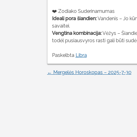
❤️ Zodiako Suderinamumas
Ideali pora šiandien:
Vandenis – Jo kūryb
savaitei.
Vengtina kombinacija:
Vėžys – Šiandien
todėl pusiausvyros rasti gali būti sudė
Paskelbta
Libra
←
Mergelės Horoskopas – 2025-7-30
Įrašo
naršymas