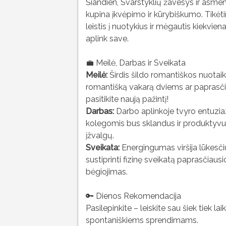
Šiandien, Svarstyklių žavesys ir asmen
kupina įkvėpimo ir kūrybiškumo. Tikėtin
leistis į nuotykius ir mėgautis kiekvien
aplink save.
💼 Meilė, Darbas ir Sveikata
Meilė:
Širdis šildo romantiškos nuotaik
romantišką vakarą dviems ar paprasčiaus
pasitikite naują pažintį!
Darbas:
Darbo aplinkoje tvyro entuziaz
kolegomis bus sklandus ir produktyvus, 
įžvalgų.
Sveikata:
Energingumas viršija lūkesčiu
sustiprinti fizinę sveikatą paprasčiausi
bėgiojimas.
🔑 Dienos Rekomendacija
Pasilepinkite – leiskite sau šiek tiek la
spontaniškiems sprendimams.