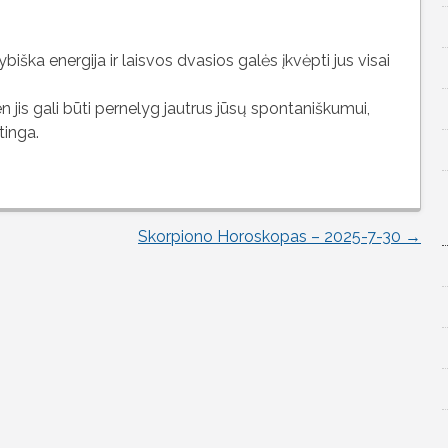
iška energija ir laisvos dvasios galės įkvėpti jus visai
 jis gali būti pernelyg jautrus jūsų spontaniškumui,
tinga.
Skorpiono Horoskopas – 2025-7-30
→