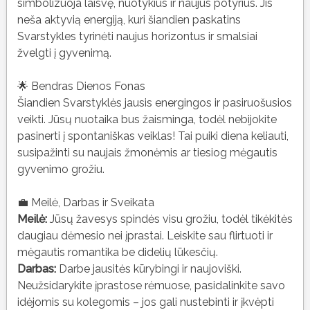
simbolizuoja laisvę, nuotykius ir naujus potyrius. Jis
neša aktyvią energiją, kuri šiandien paskatins
Svarstykles tyrinėti naujus horizontus ir smalsiai
žvelgti į gyvenimą.
🌟 Bendras Dienos Fonas
Šiandien Svarstyklės jausis energingos ir pasiruošusios
veikti. Jūsų nuotaika bus žaisminga, todėl nebijokite
pasinerti į spontaniškas veiklas! Tai puiki diena keliauti,
susipažinti su naujais žmonėmis ar tiesiog mėgautis
gyvenimo grožiu.
💼 Meilė, Darbas ir Sveikata
Meilė:
Jūsų žavesys spindės visu grožiu, todėl tikėkitės
daugiau dėmesio nei įprastai. Leiskite sau flirtuoti ir
mėgautis romantika be didelių lūkesčių.
Darbas:
Darbe jausitės kūrybingi ir naujoviški.
Neužsidarykite įprastose rėmuose, pasidalinkite savo
idėjomis su kolegomis – jos gali nustebinti ir įkvėpti