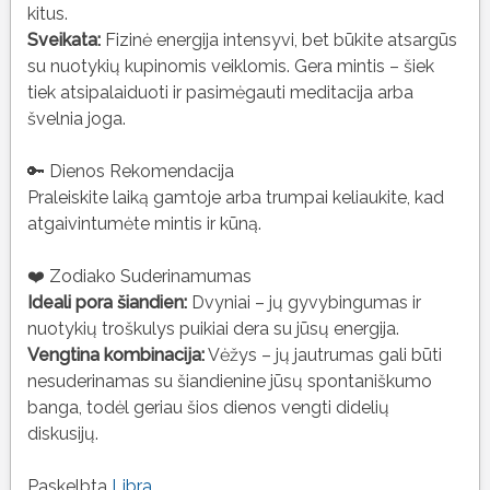
kitus.
Sveikata:
Fizinė energija intensyvi, bet būkite atsargūs
su nuotykių kupinomis veiklomis. Gera mintis – šiek
tiek atsipalaiduoti ir pasimėgauti meditacija arba
švelnia joga.
🔑 Dienos Rekomendacija
Praleiskite laiką gamtoje arba trumpai keliaukite, kad
atgaivintumėte mintis ir kūną.
❤️ Zodiako Suderinamumas
Ideali pora šiandien:
Dvyniai – jų gyvybingumas ir
nuotykių troškulys puikiai dera su jūsų energija.
Vengtina kombinacija:
Vėžys – jų jautrumas gali būti
nesuderinamas su šiandienine jūsų spontaniškumo
banga, todėl geriau šios dienos vengti didelių
diskusijų.
Paskelbta
Libra