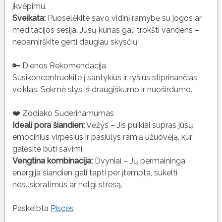
įkvėpimu.
Sveikata:
Puoselėkite savo vidinį ramybę su jogos ar
meditacijos sesija. Jūsų kūnas gali trokšti vandens –
nepamirškite gerti daugiau skysčių!
🔑 Dienos Rekomendacija
Susikoncentruokite į santykius ir ryšius stiprinančias
veiklas. Sėkmė slys iš draugiškumo ir nuoširdumo.
❤️ Zodiako Suderinamumas
Ideali pora šiandien:
Vėžys – Jis puikiai supras jūsų
emocinius virpesius ir pasiūlys ramią užuovėją, kur
galėsite būti savimi.
Vengtina kombinacija:
Dvyniai – Jų permaininga
energija šiandien gali tapti per įtempta, sukelti
nesusipratimus ar netgi stresą.
Paskelbta
Pisces