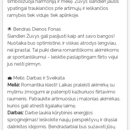
simbolizuoja harmoniją ir meilę. Žuvys šiandien jausis
ypatingai traukiančios prie artimųjų ir ieškančios
ramybės tiek viduje, tiek aplinkoje.
🌟 Bendras Dienos Fonas
Šiandien Žuvys gali pasijusti kaip ant savo bangos!
Nuotaika bus optimistinė, ir viskas atrodys lengviau,
nei įprastai. Tai puiki diena romantiškoms akimirkoms
ar spontaniškumui – leiskite paslaptingam flirto vėjui
jus nešti pirmyn.
💼 Meilė, Darbas ir Sveikata
Meilė:
Romantika klesti! Laikas praleisti akimirką su
mylimu žmogumi ar patempti kažkuriuos flirtavimo
raumenis. Patraukite artimuosius į malonias akimirkas,
kurios gali atnešti ilgalaikę laimę.
Darbas:
Darbe laukia kūrybinės energijos
sproginėjimas! Ieškokite naujų perspektyvų ir drąsiai
dalinkitės idėjomis. Bendradarbiai bus sužavėti jūsų