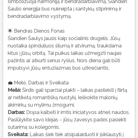
simbolizuoja harmoniją ir bendradarbiavimą. Šiandien
Šaulio energija bus nukreipta į santykių stiprinimą ir
bendradarbiavimo vystymą.
🌟 Bendras Dienos Fonas
Šiandien Šaulys jausis kaip socialinis drugelis. Jūsų
nuotaika spinduliuos šilumą ir atvirumą, traukdama
kitus į jūsų orbitą. Tai puikus laikas užmegzti naujas
pažintis ar atkurti senus ryšius. Nors diena gali būti
impulsyvi, jūsų entuziazmas bus užkrečiantis.
💼 Meilė, Darbas ir Sveikata
Meilė:
Širdis gali sparčiai plakti – laikas pasileisti į flirtą
ar netikėtą romantišką nuotykį. Ieškokite malonių
akimirkų su mylimu žmogumi.
Darbas:
Drąsa kalbėti ir imtis iniciatyvos atneš naudos.
Pasiūlykite savo idėjas – jūsų žavesys padės pasiekti
sutarimą su kolegomis.
Sveikata:
Laikas šiek tiek atsipalaiduoti ir įsiklausyti į