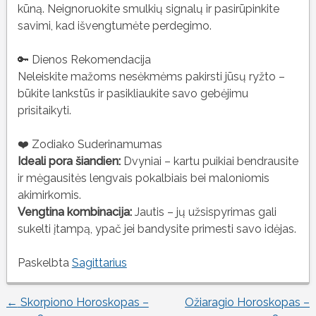
kūną. Neignoruokite smulkių signalų ir pasirūpinkite
savimi, kad išvengtumėte perdegimo.
🔑 Dienos Rekomendacija
Neleiskite mažoms nesėkmėms pakirsti jūsų ryžto –
būkite lankstūs ir pasikliaukite savo gebėjimu
prisitaikyti.
❤️ Zodiako Suderinamumas
Ideali pora šiandien:
Dvyniai – kartu puikiai bendrausite
ir mėgausitės lengvais pokalbiais bei maloniomis
akimirkomis.
Vengtina kombinacija:
Jautis – jų užsispyrimas gali
sukelti įtampą, ypač jei bandysite primesti savo idėjas.
Paskelbta
Sagittarius
←
Skorpiono Horoskopas –
Ožiaragio Horoskopas –
Įrašo