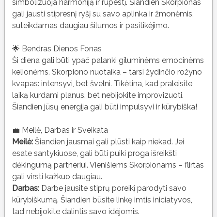
simbolizuoja harmoniją ir rūpestį. Šiandien Skorpionas
gali jausti stipresnį ryšį su savo aplinka ir žmonėmis,
suteikdamas daugiau šilumos ir pasitikėjimo.
🌟 Bendras Dienos Fonas
Ši diena gali būti ypač palanki giluminėms emocinėms
kelionėms. Skorpiono nuotaika – tarsi žydinčio rožyno
kvapas: intensyvi, bet švelni. Tikėtina, kad praleisite
laiką kurdami planus, bet nebijokite improvizuoti.
Šiandien jūsų energija gali būti impulsyvi ir kūrybiška!
💼 Meilė, Darbas ir Sveikata
Meilė:
Šiandien jausmai gali plūsti kaip niekad. Jei
esate santykiuose, gali būti puiki proga išreikšti
dėkingumą partneriui. Vienišiems Skorpionams – flirtas
gali virsti kažkuo daugiau.
Darbas:
Darbe jausite stiprų poreikį parodyti savo
kūrybiškumą. Šiandien būsite linkę imtis iniciatyvos,
tad nebijokite dalintis savo idėjomis.