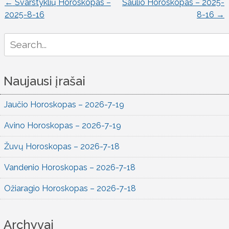
←
Svarstyklių Horoskopas –
Šaulio Horoskopas – 2025-
Įrašo
2025-8-16
8-16
→
naršymas
Search
for:
Naujausi įrašai
Jaučio Horoskopas – 2026-7-19
Avino Horoskopas – 2026-7-19
Žuvų Horoskopas – 2026-7-18
Vandenio Horoskopas – 2026-7-18
Ožiaragio Horoskopas – 2026-7-18
Archyvai