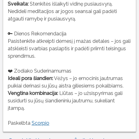
Sveikata:
Stenkitės išlaikyti vidinę pusiausvyrą.
Nedideli meditacijos ar jogos seansai gali padėti
atgauti ramybę ir pusiausvyrą.
🔑 Dienos Rekomendacija
Pasistenkite atkreipti dėmesį į mažas detales – jos gali
atskleisti svarbias paslaptis ir padėti priimti teisingus
sprendimus.
❤️ Zodiako Suderinamumas
Ideali pora šiandien:
Vėžys – jo emocinis jautrumas
puikiai derinasi su jūsų aistra giliesiems pokalbiams.
Vengtina kombinacija:
Liūtas – jo užsispyrimas gali
susidurti su jūsų šiandieniniu jautrumu, sukeliant
įtampą.
Paskelbta
Scorpio