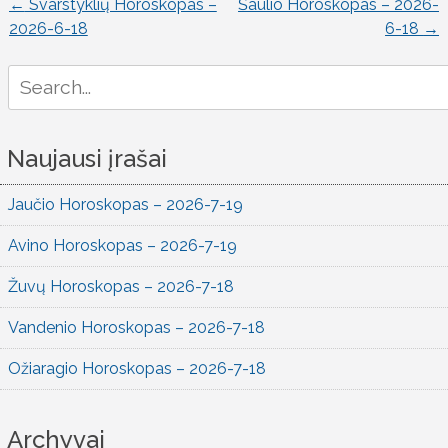
←
Svarstyklių Horoskopas –
Šaulio Horoskopas – 2026-
Įrašo
2026-6-18
6-18
→
naršymas
Search
for:
Naujausi įrašai
Jaučio Horoskopas – 2026-7-19
Avino Horoskopas – 2026-7-19
Žuvų Horoskopas – 2026-7-18
Vandenio Horoskopas – 2026-7-18
Ožiaragio Horoskopas – 2026-7-18
Archyvai