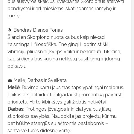
pusiausvyros skaičius, kviečiantis Skorpionus atsiverti
bendrystei ir artimiesiems, skatindamas ramybę ir
meilę.
🌟 Bendras Dienos Fonas
Šiandien Skorpiono nuotaika bus kaip niekad
žaisminga ir filosofiška. Energingi ir optimistiški
vibracijų pliūpsniai įkvėps veikti ir bendrauti. Tikėtina,
kad ši diena bus kupina netikėtų susitikimų ir įdomių
pokalbių.
💼 Meilė, Darbas ir Sveikata
Meilė:
Buvimo kartu jausmas taps ypatingai malonus.
Laikas atsipalaiduoti ir ilgai lauktą romantiką paversti
prioritetu. Flirto kibirkštys gali žiebtis netikėtai!
Darbas:
Protingos įžvalgos ir iniciatyva bus jūsų
stipriosios savybės. Naudokite jas projektų kūrimui,
bet būkite atsargūs su aštromis pastabomis –
santarvė turės didesnę vertę.