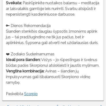
Sveikata:
Pasirūpinkite nuotaikos balansu – meditacija
ar laisvalaikis gamtoje leis nurimti. Svarbu atsipūsti ir
nepersistengti kasdieniniuose darbuose.
🔑 Dienos Rekomendacija
Šiandien stenkitės daugiau šypsotis žmonėms aplink
jus – tai pradžiugindino ne tik jus pačius, bet ir
aplinkinius. Šypsena gali atverti net uždariausias duris.
❤️ Zodiako Suderinamumas
Ideali pora šiandien:
Vėžys – jo rūpestingas ir švelnus
būdas padės Skorpionui atsiskleisti ir jaustis mylimam.
Vengtina kombinacija:
Avinas – šiandien jų
impulsyvumas gali išbalansuoti Skorpiono vidinę
ramybę.
Paskelbta
Scorpio