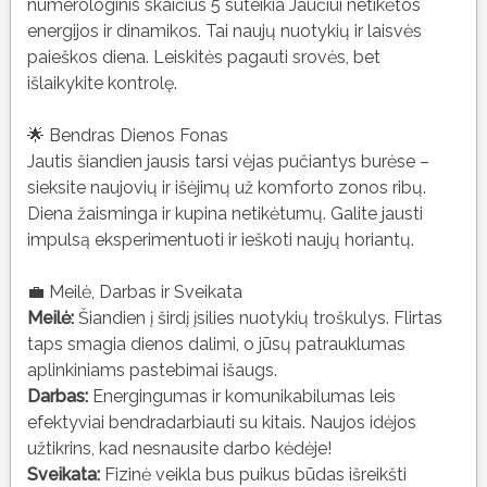
numerologinis skaičius 5 suteikia Jaučiui netikėtos
energijos ir dinamikos. Tai naujų nuotykių ir laisvės
paieškos diena. Leiskitės pagauti srovės, bet
išlaikykite kontrolę.
🌟 Bendras Dienos Fonas
Jautis šiandien jausis tarsi vėjas pučiantys burėse –
sieksite naujovių ir išėjimų už komforto zonos ribų.
Diena žaisminga ir kupina netikėtumų. Galite jausti
impulsą eksperimentuoti ir ieškoti naujų horiantų.
💼 Meilė, Darbas ir Sveikata
Meilė:
Šiandien į širdį įsilies nuotykių troškulys. Flirtas
taps smagia dienos dalimi, o jūsų patrauklumas
aplinkiniams pastebimai išaugs.
Darbas:
Energingumas ir komunikabilumas leis
efektyviai bendradarbiauti su kitais. Naujos idėjos
užtikrins, kad nesnausite darbo kėdėje!
Sveikata:
Fizinė veikla bus puikus būdas išreikšti