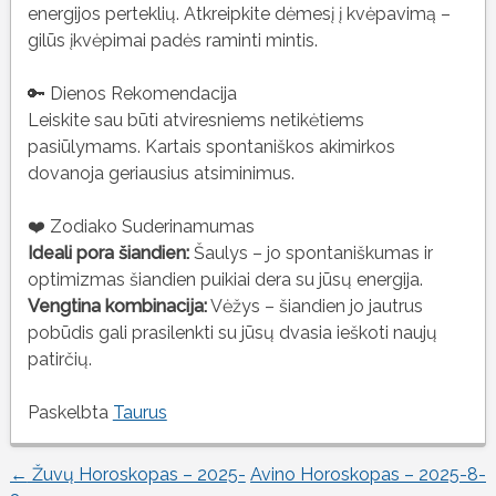
energijos perteklių. Atkreipkite dėmesį į kvėpavimą –
gilūs įkvėpimai padės raminti mintis.
🔑 Dienos Rekomendacija
Leiskite sau būti atviresniems netikėtiems
pasiūlymams. Kartais spontaniškos akimirkos
dovanoja geriausius atsiminimus.
❤️ Zodiako Suderinamumas
Ideali pora šiandien:
Šaulys – jo spontaniškumas ir
optimizmas šiandien puikiai dera su jūsų energija.
Vengtina kombinacija:
Vėžys – šiandien jo jautrus
pobūdis gali prasilenkti su jūsų dvasia ieškoti naujų
patirčių.
Paskelbta
Taurus
←
Žuvų Horoskopas – 2025-
Avino Horoskopas – 2025-8-
Įrašo