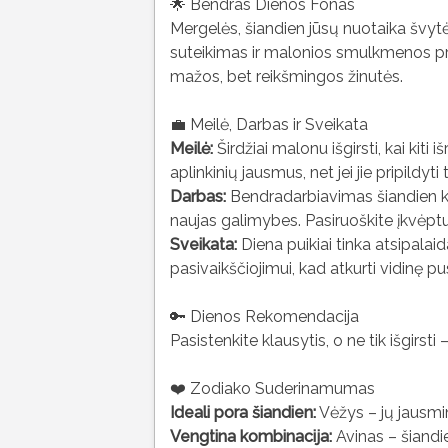
🌟 Bendras Dienos Fonas
Mergelės, šiandien jūsų nuotaika švyt
suteikimas ir malonios smulkmenos pra
mažos, bet reikšmingos žinutės.
💼 Meilė, Darbas ir Sveikata
Meilė:
Širdžiai malonu išgirsti, kai kiti i
aplinkinių jausmus, net jei jie pripildyt
Darbas:
Bendradarbiavimas šiandien klos
naujas galimybes. Pasiruoškite įkvėptu bū
Sveikata:
Diena puikiai tinka atsipalaid
pasivaikščiojimui, kad atkurti vidinę pus
🔑 Dienos Rekomendacija
Pasistenkite klausytis, o ne tik išgirsti
❤️ Zodiako Suderinamumas
Ideali pora šiandien:
Vėžys – jų jausmin
Vengtina kombinacija:
Avinas – šiandi