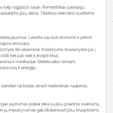
ės kaip rugpjūčio saulė. Romantiškas paslaugų
skaidrins jūsų dieną. Tikėtinos kiekvieno susitikimo
šreiškia jausmus. Leiskite sau būti atviromis ir priimti
i trapios emocijos.
tysis itin sklandžiai. Kolektyvinė dvasia lydės jus į
ti tiek pat, kiek ir įkvėpti kitus.
avimui ir meditacijai. Skirkite laiko ramiam
iausvyrą ir energiją.
 – šiandien tai būdas atrasti neįtikėtinas naujienas.
gas jautrumas puikiai dera su jūsų praktiniu švelnumu.
en jų impulsyvumas gali išbalansuoti jūsų kruopštiems