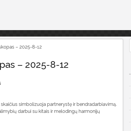
skopas – 2025-8-12
f
pas – 2025-8-12
s
 skaičius simbolizuoja partnerystę ir bendradarbiavimą.
alimybių darbui su kitais ir melodingų harmonijų