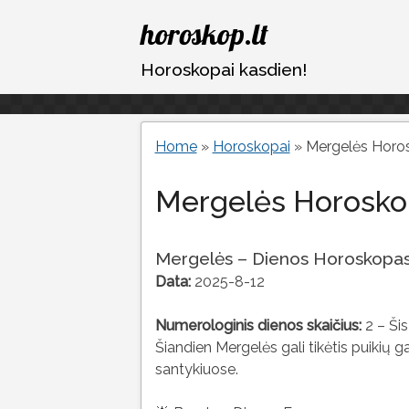
Eiti
horoskop.lt
prie
turinio
Horoskopai kasdien!
Home
»
Horoskopai
»
Mergelės Horo
Mergelės Horosko
Mergelės – Dienos Horoskopa
Data:
2025-8-12
Numerologinis dienos skaičius:
2 – Šis
Šiandien Mergelės gali tikėtis puikių g
santykiuose.