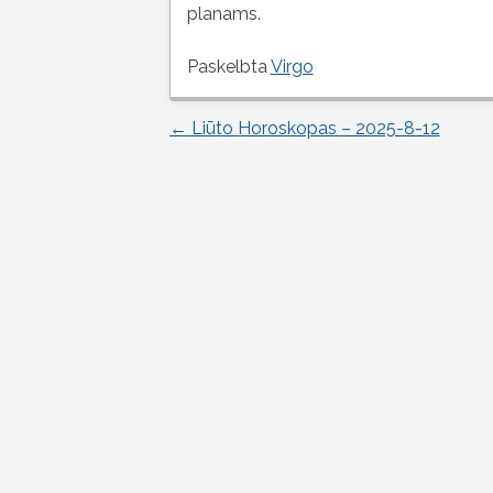
planams.
Paskelbta
Virgo
←
Liūto Horoskopas – 2025-8-12
Įrašo
naršymas