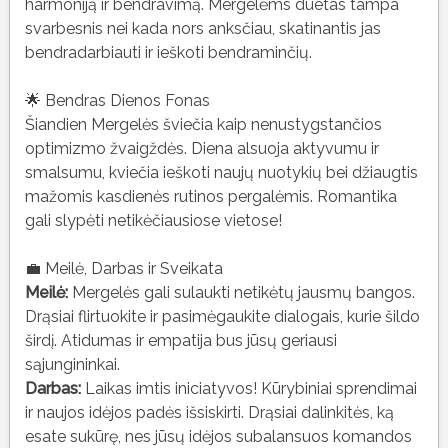
harmoniją ir bendravimą. Mergelėms duetas tampa
svarbesnis nei kada nors anksčiau, skatinantis jas
bendradarbiauti ir ieškoti bendraminčių.
🌟 Bendras Dienos Fonas
Šiandien Mergelės šviečia kaip nenustygstančios
optimizmo žvaigždės. Diena alsuoja aktyvumu ir
smalsumu, kviečia ieškoti naujų nuotykių bei džiaugtis
mažomis kasdienės rutinos pergalėmis. Romantika
gali slypėti netikėčiausiose vietose!
💼 Meilė, Darbas ir Sveikata
Meilė:
Mergelės gali sulaukti netikėtų jausmų bangos.
Drąsiai flirtuokite ir pasimėgaukite dialogais, kurie šildo
širdį. Atidumas ir empatija bus jūsų geriausi
sąjungininkai.
Darbas:
Laikas imtis iniciatyvos! Kūrybiniai sprendimai
ir naujos idėjos padės išsiskirti. Drąsiai dalinkitės, ką
esate sukūrę, nes jūsų idėjos subalansuos komandos