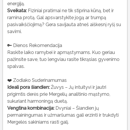
energiją.
Sveikata:
Fiziniai pratimai ne tik stiprina kūną, bet ir
ramina protą. Gal apsvarstykite jogą ar trumpą
pasivaikščiojimą? Gera savijauta atneš aiškesnį ryšį su
savimi.
🔑 Dienos Rekomendacija
Raskite laiko ramybei ir apmąstymams. Kuo geriau
pažinsite save, tuo lengviau rasite tikrąsias gyvenimo
spalvas.
❤️ Zodiako Suderinamumas
Ideali pora šiandien:
Žuvys – Jų intuityvi ir jautri
prigimtis derės prie Mergelių analitinio mąstymo,
sukuriant harmoningą duetą.
Vengtina kombinacija:
Dvyniai – Šiandien jų
permainingumas ir užmaršumas gali erzinti ir trukdyti
Mergelės sakiniams rasti galį.