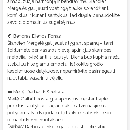
simbolizuoja harmoniją ir bendravimą. Šiandien
Mergelės gali jausti ypatingą trauką sprendžiant
konfliktus ir kuriant santykius, tad drąsiai panaudokite
savo diplomatinius sugebėjimus.
🌟 Bendras Dienos Fonas
Šiandien Mergelė gali jaustis lyg ant sparnų – tarsi
šoktumėte per vasaros pievą, aplink jus skambės
melodija, kviečianti įsiklausyti. Diena bus kupina mažų
stebuklų ir teigiamų emocijų. Ieškokite grožio
kasdieniuose dalykuose, nepamirškite pasimėgauti
nuostabiu vasariniu vėjeliu.
💼 Meilė, Darbas ir Sveikata
Meilė:
Galbūt nostalgija apims jus mąstant apie
praeitus santykius, tačiau būkite atviri naujiems
potyriams. Nedvejodami flirtuokite ir atverkite širdį
romantiškiems nuotykiams.
Darbas:
Darbo aplinkoje gali atsirasti galimybių