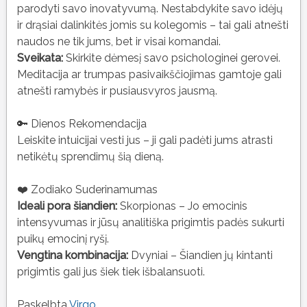
parodyti savo inovatyvumą. Nestabdykite savo idėjų
ir drąsiai dalinkitės jomis su kolegomis – tai gali atnešti
naudos ne tik jums, bet ir visai komandai.
Sveikata:
Skirkite dėmesį savo psichologinei gerovei.
Meditacija ar trumpas pasivaikščiojimas gamtoje gali
atnešti ramybės ir pusiausvyros jausmą.
🔑 Dienos Rekomendacija
Leiskite intuicijai vesti jus – ji gali padėti jums atrasti
netikėtų sprendimų šią dieną.
❤️ Zodiako Suderinamumas
Ideali pora šiandien:
Skorpionas – Jo emocinis
intensyvumas ir jūsų analitiška prigimtis padės sukurti
puikų emocinį ryšį.
Vengtina kombinacija:
Dvyniai – Šiandien jų kintanti
prigimtis gali jus šiek tiek išbalansuoti.
Paskelbta
Virgo